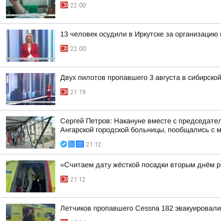
22:00
13 человек осудили в Иркутске за организацию 
22:00
Двух пилотов пропавшего 3 августа в сибирско
21:19
Сергей Петров: Накануне вместе с председат
Ангарской городской больницы, пообщались с м
21:12
«Считаем дату жёсткой посадки вторым днём ро
21:12
Летчиков пропавшего Cessna 182 эвакуировали