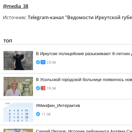
@media_38
Источник:
Telegram-канал "Ведомости Иркутской губ
ТОП
В Иркутске полицейские разыскивают 8-летних
20:34
В Усольской городской больнице появилось но
19:34
#Минфин_Интерактив
11:04
Сергей Петров: История лейтенанта Артёма Се