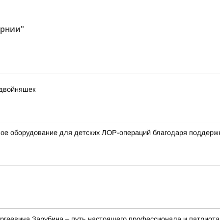
ернии"
 двойняшек
вое оборудование для детских ЛОР-операций благодаря поддерж
ргеевича Зарубина – путь настоящего профессионала и патриота