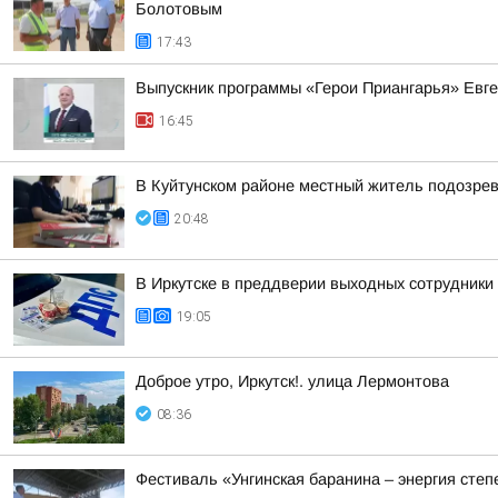
Болотовым
17:43
Выпускник программы «Герои Приангарья» Евг
16:45
В Куйтунском районе местный житель подозрев
20:48
В Иркутске в преддверии выходных сотрудники
19:05
Доброе утро, Иркутск!. улица Лермонтова
08:36
Фестиваль «Унгинская баранина – энергия степ