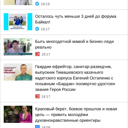
18:19
Осталось чуть меньше 3 дней до форума
Байкал!
18:17
Быть многодетной мамой и бизнес-леди
реально
18:17
Гвардии ефрейтор, санитар-разведчик,
выпускник Тимашевского казачьего
кадетского корпуса Евгений Остапенко с
позывным «Бардак» посмертно удостоен
звания Героя России
18:17
Краповый берет, боевое прошлое и новая
цель — привить молодёжи
духовнонравственные ориентиры
18:09