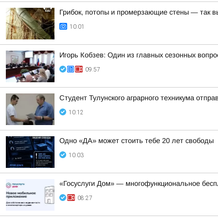
Грибок, потопы и промерзающие стены — так в
10:01
Игорь Кобзев: Один из главных сезонных вопро
09:57
Студент Тулунского аграрного техникума отпр
10:12
Одно «ДА» может стоить тебе 20 лет свободы
10:03
«Госуслуги Дом» — многофункциональное бес
08:27