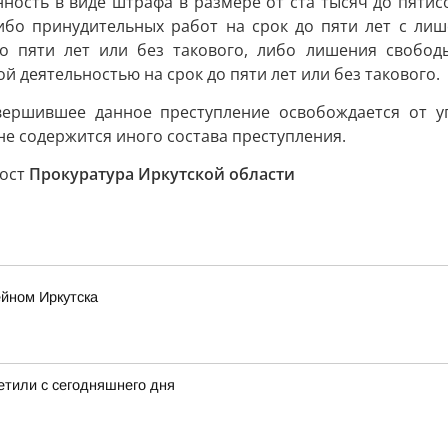
нность в виде штрафа в размере от ста тысяч до пятис
либо принудительных работ на срок до пяти лет с л
до пяти лет или без такового, либо лишения свобод
 деятельностью на срок до пяти лет или без такового.
вершившее данное преступление освобождается от уг
 не содержится иного состава преступления.
пост
Прокуратура Иркутской области
йном Иркутска
ретили с сегодняшнего дня