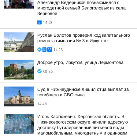
Александр Ведерников познакомился с
многодетной семьей Белоголовых из села
Зерновое
14:58
Руслан Болотов проверил ход капитального
ремонта гимназии № 3 в Иркутске
14:28
Доброе утро, Иркутск!. улица Лермонтова
08:36
Суд в Нижнеудинске лишил отца выплат за
погибшего в СВО сына
14:46
Игорь Кастюкевич: Херсонская область. В
Нижнесерогозском округе начали адресную
доставку бутилированный питьевой воды
маломобильным, многодетным и одиноким