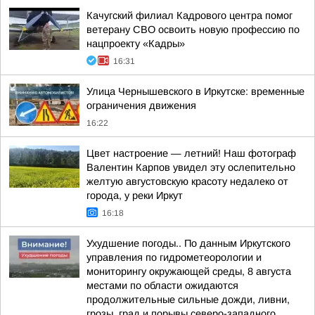
Качугский филиал Кадрового центра помог
ветерану СВО освоить новую профессию по
нацпроекту «Кадры»
16:31
Улица Чернышевского в Иркутске: временные
ограничения движения
16:22
Цвет настроение — летний! Наш фотограф
Валентин Карпов увидел эту ослепительно
желтую августовскую красоту недалеко от
города, у реки Иркут
16:18
Ухудшение погоды.. По данным Иркутского
управления по гидрометеорологии и
мониторингу окружающей среды, 8 августа
местами по области ожидаются
продолжительные сильные дожди, ливни,
грозы, град и порывы северо-западного