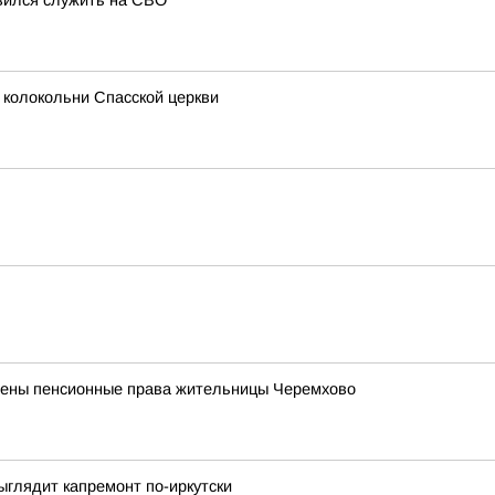
авился служить на СВО
 колокольни Спасской церкви
лены пенсионные права жительницы Черемхово
ыглядит капремонт по-иркутски