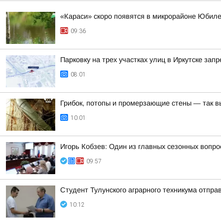
«Караси» скоро появятся в микрорайоне Юбиле
09:36
Парковку на трех участках улиц в Иркутске зап
08:01
Грибок, потопы и промерзающие стены — так в
10:01
Игорь Кобзев: Один из главных сезонных вопро
09:57
Студент Тулунского аграрного техникума отпр
10:12