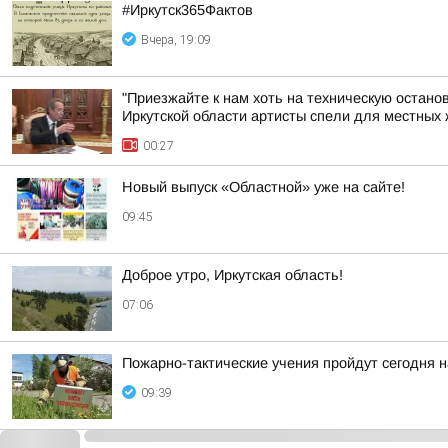
#Иркутск365Фактов
Вчера, 19:09
"Приезжайте к нам хоть на техническую остано
Иркутской области артисты спели для местных ж
00:27
Новый выпуск «Областной» уже на сайте!
09:45
Доброе утро, Иркутская область!
07:06
Пожарно-тактические учения пройдут сегодня 
09:39