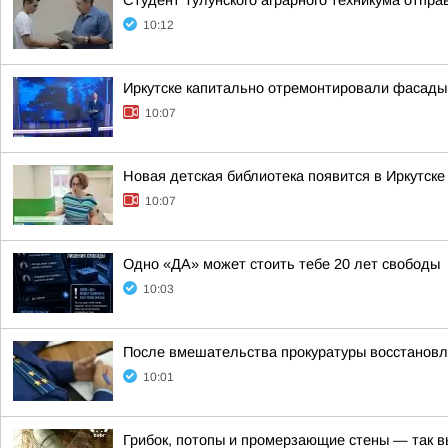
Студент Тулунского аграрного техникума отпр
10:12
Иркутске капитально отремонтировали фасады
10:07
Новая детская библиотека появится в Иркутске
10:07
Одно «ДА» может стоить тебе 20 лет свободы
10:03
После вмешательства прокуратуры восстанов
10:01
Грибок, потопы и промерзающие стены — так в