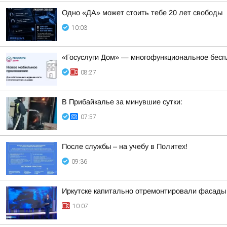
Одно «ДА» может стоить тебе 20 лет свободы
10:03
«Госуслуги Дом» — многофункциональное бес
08:27
В Прибайкалье за минувшие сутки:
07:57
После службы – на учебу в Политех!
09:36
Иркутске капитально отремонтировали фасады 
10:07