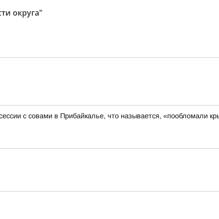
ти округа"
ессии с совами в Прибайкалье, что называется, «пообломали к