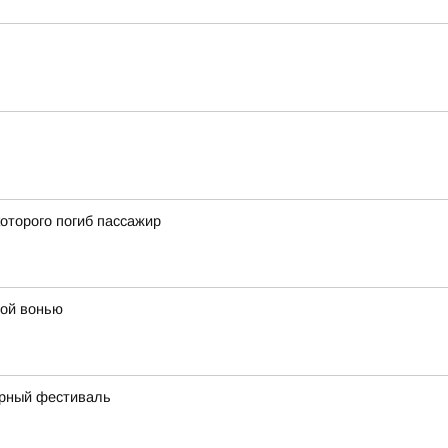
оторого погиб пассажир
мой вонью
урный фестиваль