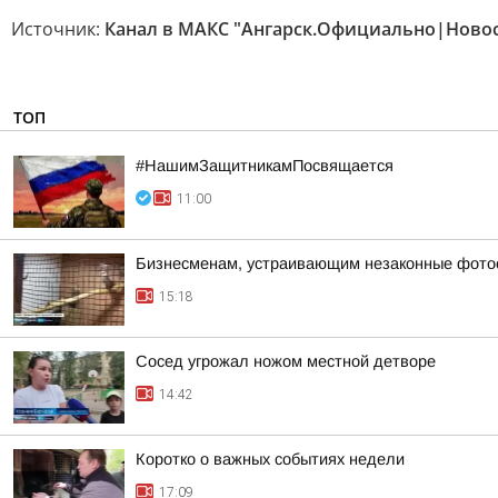
Источник:
Канал в МАКС "Ангарск.Официально|Новос
ТОП
#НашимЗащитникамПосвящается
11:00
Бизнесменам, устраивающим незаконные фотос
15:18
Сосед угрожал ножом местной детворе
14:42
Коротко о важных событиях недели
17:09