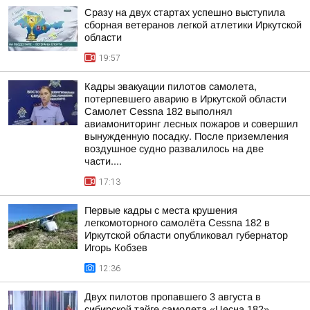
Сразу на двух стартах успешно выступила
сборная ветеранов легкой атлетики Иркутской
области
19:57
Кадры эвакуации пилотов самолета,
потерпевшего аварию в Иркутской области
Самолет Cessna 182 выполнял
авиамониторинг лесных пожаров и совершил
вынужденную посадку. После приземления
воздушное судно развалилось на две
части....
17:13
Первые кадры с места крушения
легкомоторного самолёта Cessna 182 в
Иркутской области опубликовал губернатор
Игорь Кобзев
12:36
Двух пилотов пропавшего 3 августа в
сибирской тайге самолета «Цесна 182»