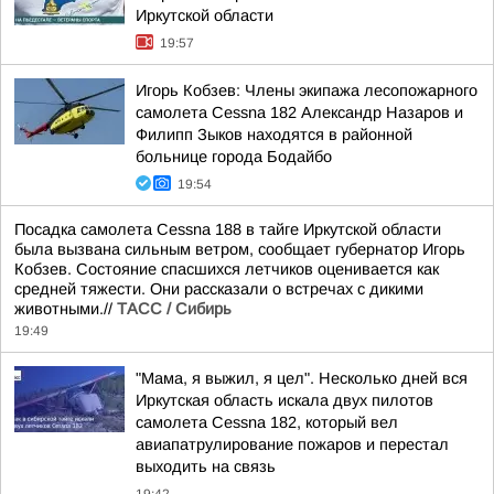
Иркутской области
19:57
Игорь Кобзев: Члены экипажа лесопожарного
самолета Cessna 182 Александр Назаров и
Филипп Зыков находятся в районной
больнице города Бодайбо
19:54
Посадка самолета Cessna 188 в тайге Иркутской области
была вызвана сильным ветром, сообщает губернатор Игорь
Кобзев. Состояние спасшихся летчиков оценивается как
средней тяжести. Они рассказали о встречах с дикими
животными.//
ТАСС / Сибирь
19:49
"Мама, я выжил, я цел". Несколько дней вся
Иркутская область искала двух пилотов
самолета Cessna 182, который вел
авиапатрулирование пожаров и перестал
выходить на связь