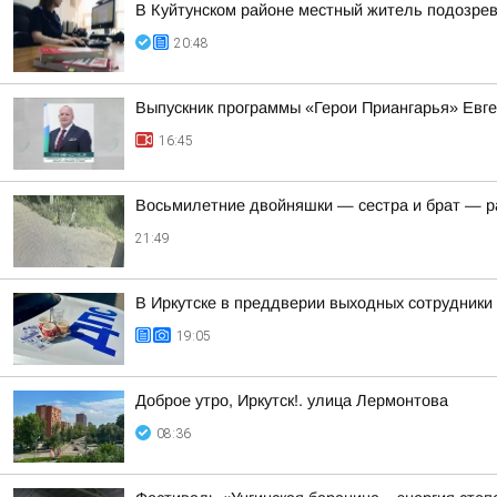
В Куйтунском районе местный житель подозрев
20:48
Выпускник программы «Герои Приангарья» Евг
16:45
Восьмилетние двойняшки — сестра и брат — раз
21:49
В Иркутске в преддверии выходных сотрудники
19:05
Доброе утро, Иркутск!. улица Лермонтова
08:36