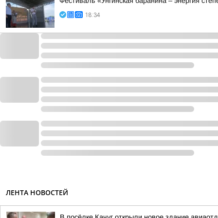
Фестиваль «Унгинская баранина – энергия степ
18:34
ЛЕНТА НОВОСТЕЙ
В посёлке Качуг открыли новое здание авиаот