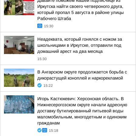
Давайте поможем нашей подписчице из
Иркутска найти своего четвероного друга,
который пропал 5 августа в районе улицы
Рабочего Штаба
15:30
Неадеквата, который гонялся с ножом за
школьницами в Иркутске, отправили под
домашний арест на два месяца
15:30
В Ангарском округе продолжается борьба с
дикорастущей коноплей и наркорекламой
15:22
Игорь Кастюкевич: Херсонская область. В
Нижнесерогозском округе начали адресную
доставку бутилированный питьевой воды
маломобильным, многодетным и одиноким
гражданам
15:18