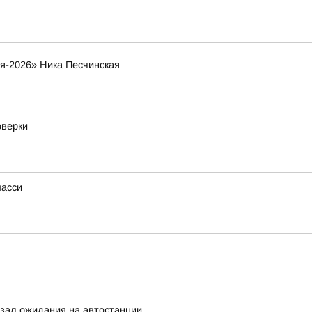
я-2026» Ника Песчинская
оверки
шасси
зал ожидания на автостанции