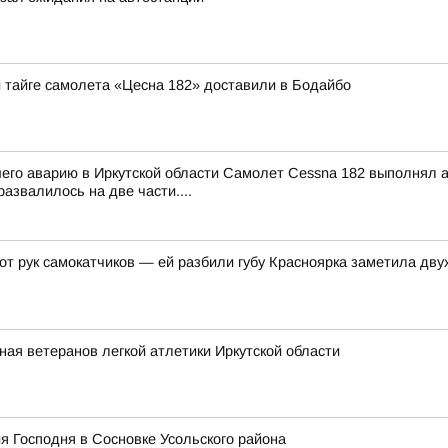
й тайге самолета «Цесна 182» доставили в Бодайбо
шего аварию в Иркутской области Самолет Cessna 182 выполнял
азвалилось на две части....
 от рук самокатчиков — ей разбили губу Красноярка заметила д
ная ветеранов легкой атлетики Иркутской области
я Господня в Сосновке Усольского района