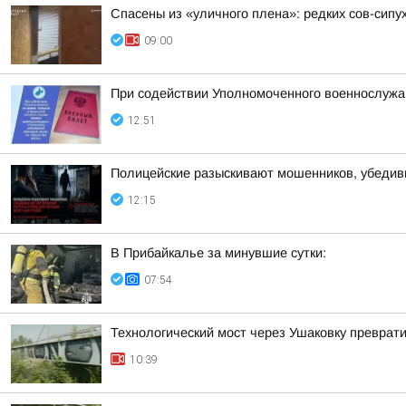
Спасены из «уличного плена»: редких сов-сипу
09:00
При содействии Уполномоченного военнослужа
12:51
Полицейские разыскивают мошенников, убедив
12:15
В Прибайкалье за минувшие сутки:
07:54
Технологический мост через Ушаковку преврат
10:39