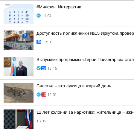
#Минфин_Интерактив
11:04
Доступность поликлиники №15 Иркутска провер
13:16
Выпускник программы «Герои Приангарья» стал
12:46
Счастье – это лужица в жаркий день
12:01
12 лет колонии за наркотики: жительница Нижн
13:05