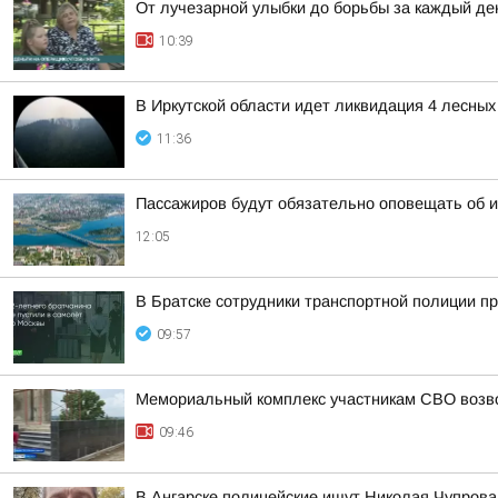
От лучезарной улыбки до борьбы за каждый де
10:39
В Иркутской области идет ликвидация 4 лесны
11:36
Пассажиров будут обязательно оповещать об и
12:05
В Братске сотрудники транспортной полиции п
09:57
Мемориальный комплекс участникам СВО возв
09:46
В Ангарске полицейские ищут Николая Чупрова