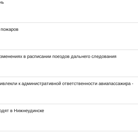
нь
х пожаров
зменениях в расписании поездов дальнего следования
ривлекли к административной ответственности авиапассажира -
одят в Нижнеудинске