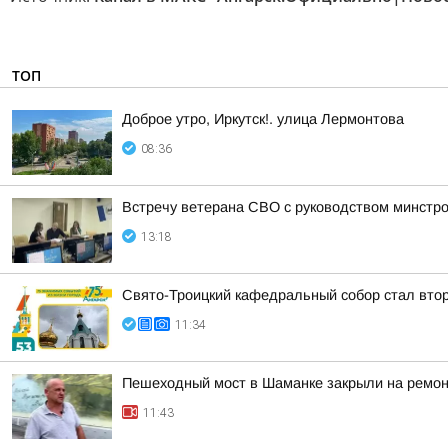
ТОП
Доброе утро, Иркутск!. улица Лермонтова
08:36
Встречу ветерана СВО с руководством минстр
13:18
Свято-Троицкий кафедральный собор стал втор
11:34
Пешеходный мост в Шаманке закрыли на ремо
11:43