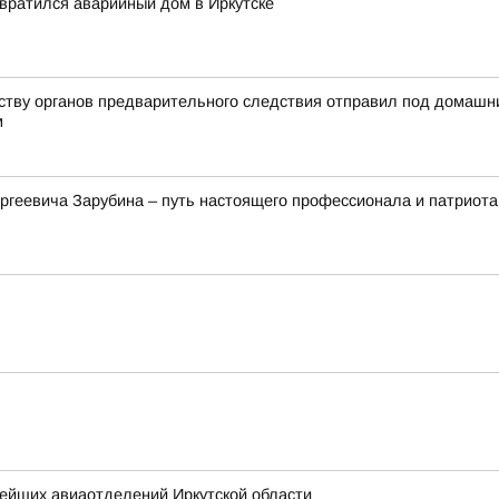
евратился аварийный дом в Иркутске
йству органов предварительного следствия отправил под домашн
м
ргеевича Зарубина – путь настоящего профессионала и патриота
нейших авиаотделений Иркутской области