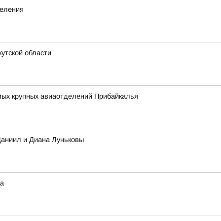
деления
утской области
амых крупных авиаотделений Прибайкалья
Даниил и Диана Луньковы
ка