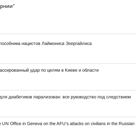
ернии"
 пособника нацистов Лаймониса Эзергайлиса
ассированный удар по целям в Киеве и области
 для диабетиков парализован: все руководство под следствием
N Office in Geneva on the AFU's attacks on civilians in the Russian 