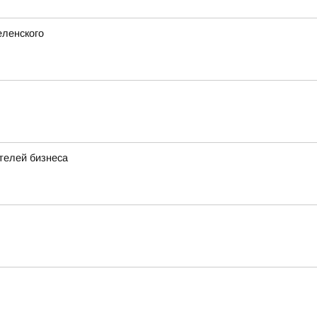
еленского
телей бизнеса