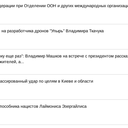
дерации при Отделении ООН и других международных организаци
 на разработчика дронов "Упырь" Владимира Ткачука
вку еще раз": Владимир Машков на встрече с президентом рассказ
ителей, а...
массированный удар по целям в Киеве и области
 пособника нацистов Лаймониса Эзергайлиса