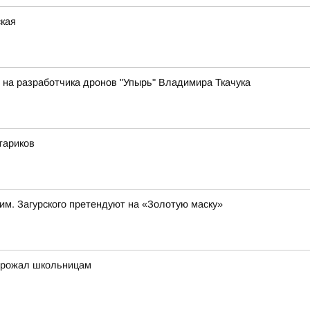
ская
на разработчика дронов "Упырь" Владимира Ткачука
тариков
 им. Загурского претендуют на «Золотую маску»
угрожал школьницам