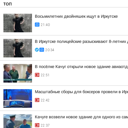
ТОП
Восьмилетних двойняшек ищут в Иркутске
21:40
В Иркутске полицейские разыскивают 8-летних
20:34
В посёлке Качуг открыли новое здание авиаот
22:51
Масштабные сборы для боксеров провели в Ирк
22:42
Качуге возвели новое здание для одного из с
22:37