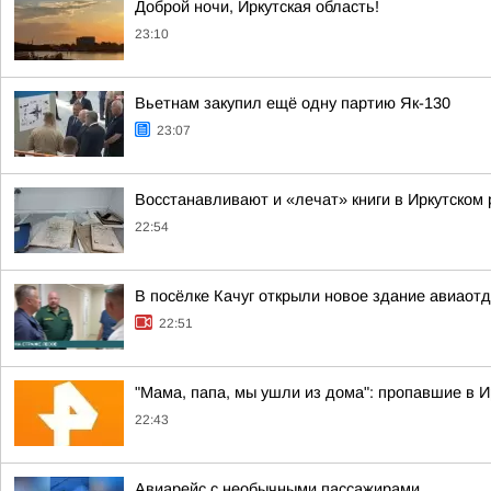
Доброй ночи, Иркутская область!
23:10
Вьетнам закупил ещё одну партию Як-130
23:07
Восстанавливают и «лечат» книги в Иркутском
22:54
В посёлке Качуг открыли новое здание авиаот
22:51
"Мама, папа, мы ушли из дома": пропавшие в 
22:43
Авиарейс с необычными пассажирами