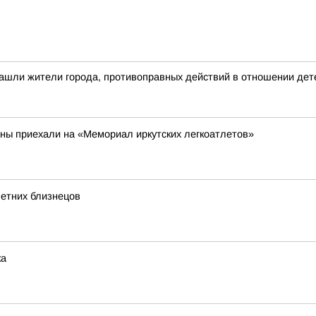
ашли жители города, противоправных действий в отношении дете
аны приехали на «Мемориал иркутских легкоатлетов»
летних близнецов
ка