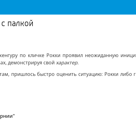
 с палкой
кенгуру по кличке Рокки проявил неожиданную иници
пах, демонстрируя свой
характер
.
м, пришлось быстро оценить ситуацию: Рокки либо го
ернии"