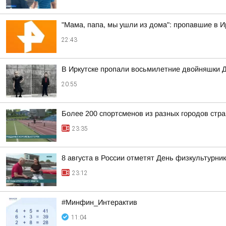
"Мама, папа, мы ушли из дома": пропавшие в 
22:43
В Иркутске пропали восьмилетние двойняшки 
20:55
Более 200 спортсменов из разных городов стр
23:35
8 августа в России отметят День физкультурни
23:12
#Минфин_Интерактив
11:04