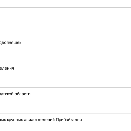
 двойняшек
деления
утской области
амых крупных авиаотделений Прибайкалья