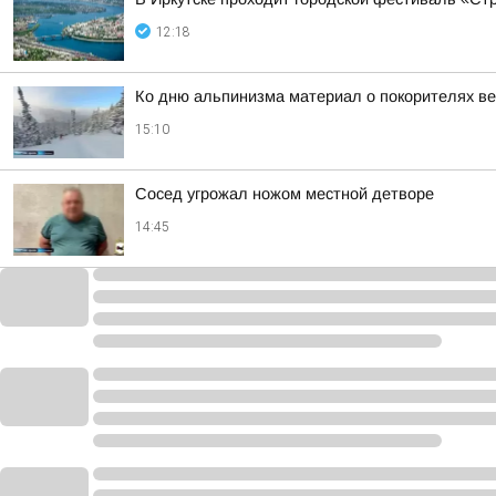
12:18
Ко дню альпинизма материал о покорителях в
15:10
Сосед угрожал ножом местной детворе
14:45