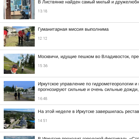
В Листвянке найден самый милый и дружелюбн
13:18
Гуманитарная миссия выполнима
12:12
Москвичи, идущие пешком во Владивосток, пр
15:36
Иркутское управление по гидрометеорологии и
прогнозируют сильные и очень сильные дожди, л
16:48
На этой неделе в Иркутске завершилась реста
14:51
В Иркутске проходит городской фестиваль «Ст