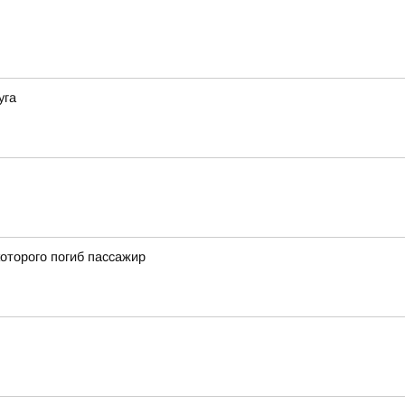
уга
оторого погиб пассажир