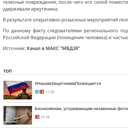
телесные повреждения, после чего его силой помест
удерживали иркутянина.
В результате оперативно-розыскных мероприятий поли
По данному факту следователями регионального под
Российской Федерации (похищение человека) и частью 
Источник:
Канал в МАКС "МВД38"
ТОП
#НашимЗащитникамПосвящается
11:00
Бизнесменам, устраивающим незаконные фотос
15:18