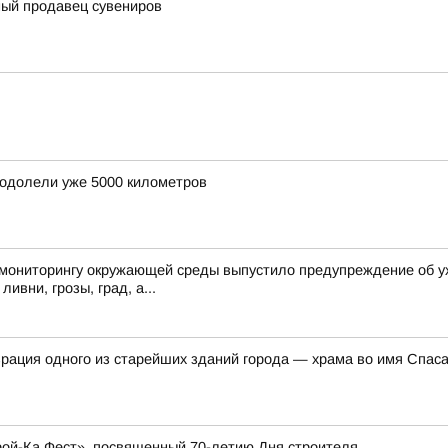
ый продавец сувениров
еодолели уже 5000 километров
 мониторингу окружающей среды выпустило предупреждение об ух
ивни, грозы, град, а...
врация одного из старейших зданий города — храма во имя Спас
рой-Ка Фест», посвященный 70-летию Дня строителя