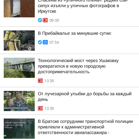
Спасены из «уличного плена»: редких сов-
сипух изъяли у уличных фотографов в
Иркутске
09:00
В Прибайкалье за минувшие сутки:
07:54
Технологический мост через Ушаковку
превратился в новую городскую
достопримечательность
10:39
От лучезарной улыбки до борьбы за каждый
день
10:39
В Братске сотрудники транспортной полиции
привлекли к административной
ответственности авиапассажира -