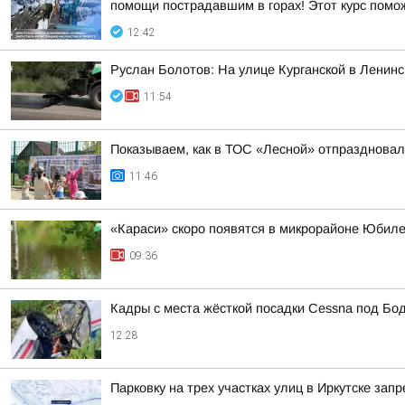
помощи пострадавшим в горах! Этот курс помо
12:42
Руслан Болотов: На улице Курганской в Ленин
11:54
Показываем, как в ТОС «Лесной» отпразднова
11:46
«Караси» скоро появятся в микрорайоне Юбиле
09:36
Кадры с места жёсткой посадки Cessna под Бо
12:28
Парковку на трех участках улиц в Иркутске зап