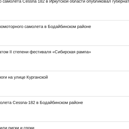
 самолёта Cessna 182 в Иркутской области опубликовал губерна
комоторного самолета в Бодайбинском районе
атом II степени фестиваля «Сибирская рампа»
оги на улице Курганской
олета Cessna-182 в Бодайбинском районе
или риски и сроки