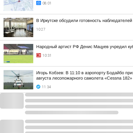
08:01
В Иркутске обсудили готовность наблюдателей
10:27
Народный артист РФ Денис Мацуев учредил ку
10:31
Игорь Кобзев: В 11:10 в аэропорту Бодайбо пр
августа лесопожарного самолета «Cessna 182»
11:34