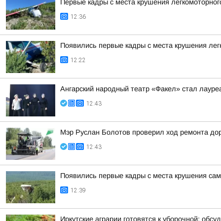
Первые кадры с места крушения легкомоторного
12:36
Появились первые кадры с места крушения лег
12:22
Ангарский народный театр «Факел» стал лауре
12:43
Мэр Руслан Болотов проверил ход ремонта дор
12:43
Появились первые кадры с места крушения сам
12:39
Иркутские аграрии готовятся к уборочной: обсуд