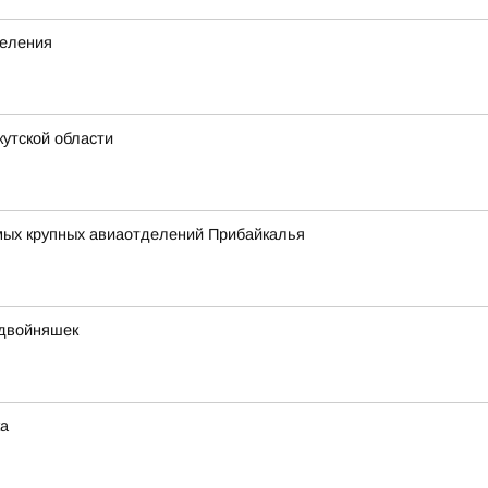
деления
утской области
амых крупных авиаотделений Прибайкалья
 двойняшек
ка