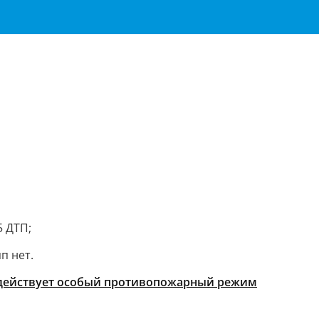
5 ДТП;
п нет.
 действует особый противопожарный режим