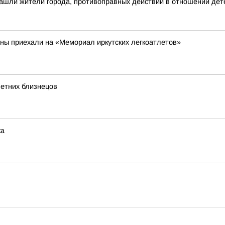
ашли жители города, противоправных действий в отношении дете
аны приехали на «Мемориал иркутских легкоатлетов»
летних близнецов
ка