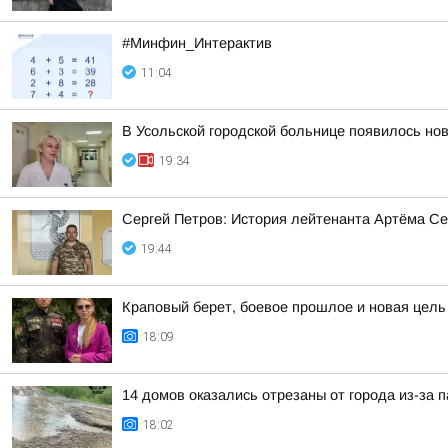
#Минфин_Интерактив
11:04
В Усольской городской больнице появилось но
19:34
Сергей Петров: История лейтенанта Артёма Се
19:44
Краповый берет, боевое прошлое и новая цел
18:09
14 домов оказались отрезаны от города из-за п
18:02