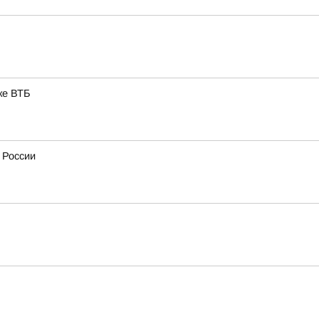
ке ВТБ
 России