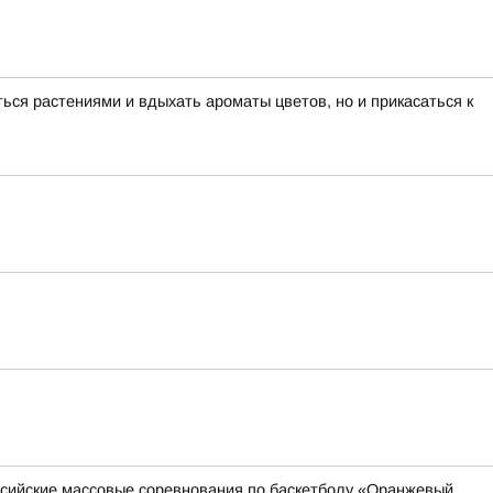
ься растениями и вдыхать ароматы цветов, но и прикасаться к
оссийские массовые соревнования по баскетболу «Оранжевый