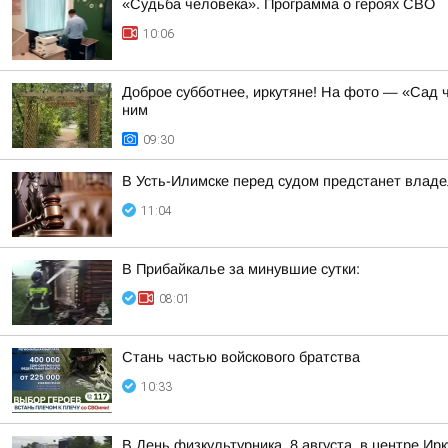
«Судьба человека». Программа о героях СВО
10:06
Доброе субботнее, иркутяне! На фото — «Сад ч
ним
09:30
В Усть-Илимске перед судом предстанет владе
11:04
В Прибайкалье за минувшие сутки:
08:01
Стань частью войскового братства
10:33
В День физкультурника, 8 августа, в центре 