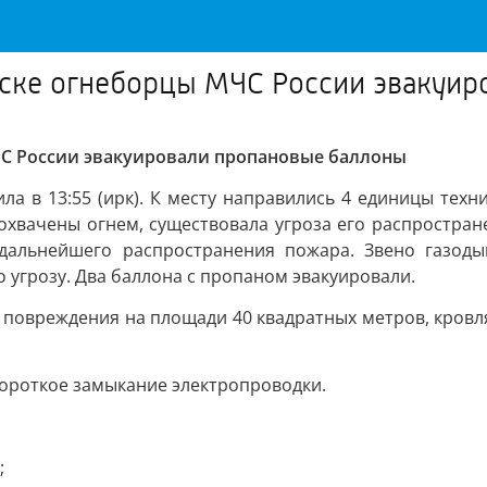
рске огнеборцы МЧС России эвакуи
ЧС России эвакуировали пропановые баллоны
а в 13:55 (ирк). К месту направились 4 единицы техни
 охвачены огнем, существовала угроза его распростра
 дальнейшего распространения пожара. Звено газо
 угрозу. Два баллона с пропаном эвакуировали.
 повреждения на площади 40 квадратных метров, кровля
ороткое замыкание электропроводки.
;