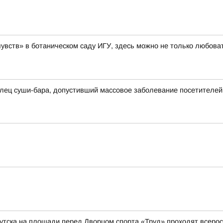
увств» в ботаническом саду ИГУ, здесь можно не только любоват
лец суши-бара, допустивший массовое заболевание посетителей
Иркутска на площади перед Дворцом спорта «Труд» проходят всер