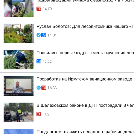
Кадры эвакуации экипажа Cessna-182R в Иркут
14:09
Руслан Болотов: Для лесопитомника нашего «
14:04
Появились первые кадры с места крушения лег
12:22
Проработав на Иркутском авиационном заводе 
16:38
В Шелеховском районе в ДТП пострадали 8 чел
16:21
Предлагаем отложить ненадолго рабочие дела,