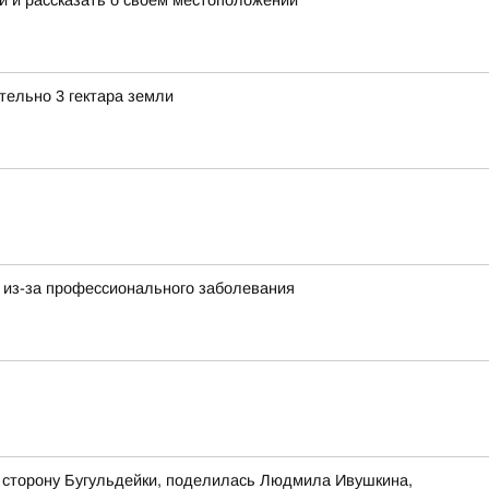
и и рассказать о своем местоположении
ельно 3 гектара земли
 из-за профессионального заболевания
в сторону Бугульдейки, поделилась Людмила Ивушкина,