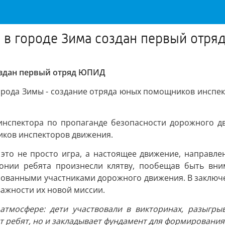
и в городе Зима создан первый отр
создан первый отряд ЮПИД
орода Зимы - создание отряда юных помощников инспект
инспектора по пропаганде безопасности дорожного д
иков инспекторов движения.
о не просто игра, а настоящее движение, направлен
монии ребята произнесли клятву, пообещав быть вни
ированными участниками дорожного движения. В заклю
важности их новой миссии.
атмосфере: дети участвовали в викторинах, разыгры
т ребят, но и закладывает фундамент для формирования