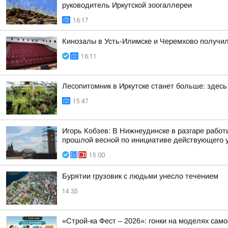
руководитель Иркутской зоогаллереи
16:17
Кинозалы в Усть-Илимске и Черемхово получил
16:11
Лесопитомник в Иркутске станет больше: здес
15:47
Игорь Кобзев: В Нижнеудинске в разгаре рабо
прошлой весной по инициативе действующего 
15:00
Бурятии грузовик с людьми унесло течением
14:35
«Строй-ка Фест – 2026»: гонки на моделях сам