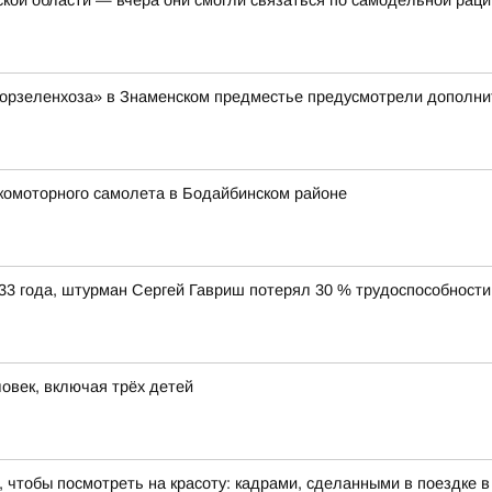
ской области — вчера они смогли связаться по самодельной раци
Горзеленхоза» в Знаменском предместье предусмотрели дополнит
комоторного самолета в Бодайбинском районе
33 года, штурман Сергей Гавриш потерял 30 % трудоспособности
овек, включая трёх детей
 чтобы посмотреть на красоту: кадрами, сделанными в поездке 