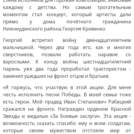
Елена исполнила для горожан композиции, знакомые
каждому с детства. Но самым трогательным
моментом стал концерт, который артисты дали
прямо у дома почётного гражданина
Нижнеудинского района Георгия Кривенко.
Георгий встретил войну двенадцатилетним
мальчишкой. Через два года его, как и многих
сверстников, позвали работать наравне со
взрослыми. К концу войны шестнадцатилетний
парень уже два года проработал трактористом -
заменил ушедших на фронт отцов и братьев.
«Я горжусь, что участвую в этой акции. Для меня
честь исполнить песни Победы. В моей семье тоже
есть герои. Мой прадед Иван Степанович Рабецкий
сражался на фронте. Награжден орденом Красной
Звезды и медалью «За боевые заслуги». Эта акция -
возможность сказать спасибо ему и всем солдатам,
которые своим мужеством отстояли мир от